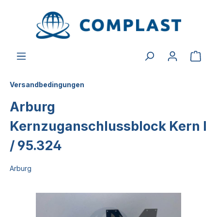
alt springen
Versandbedingungen
Arburg
Kernzuganschlussblock Kern I
/ 95.324
Arburg
Bildergalerie überspringen