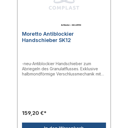
Moretto Antiblockier
Handschieber SK12
-neu-Antiblockier Handschieber zum
Abriegeln des Granulatflusses. Exklusive
halbmondförmige Verschlussmechanik mit
Klinge aus Edelstahl.- Auslassöffnung:
50mm- Platte: 120 x 120 mm- Flansch 100 x
100 mm
159,20 €*