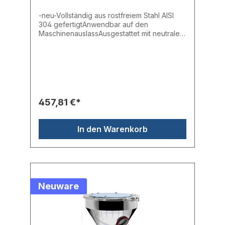
-neu-Vollständig aus rostfreiem Stahl AISI
304 gefertigtAnwendbar auf den
MaschinenauslassAusgestattet mit neutraler
PlatteTrichter doppelt so groß wie der
BehälterAusgestattet mit Deckel mit
hermetischem Verschluss
457,81 €*
In den Warenkorb
Neuware