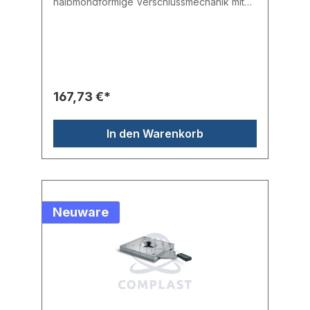
halbmondförmige Verschlussmechanik mit
Klinge aus Edelstahl.- Auslassöffnung:
70mm- Platte: 150 x 150 mm- Flansch 100 x
100 mm
167,73 €*
In den Warenkorb
Neuware