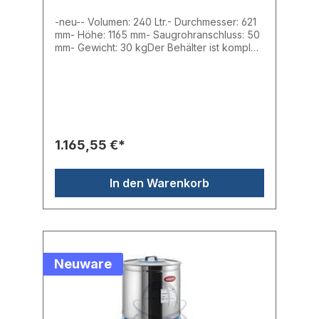
-neu-- Volumen: 240 Ltr.- Durchmesser: 621
mm- Höhe: 1165 mm- Saugrohranschluss: 50
mm- Gewicht: 30 kgDer Behälter ist komplett
aus Edelstahl AISI hergestellt, ist mit einem
Antistatik-Schutz und einem Deckel, auf dem
ein Fördergerät montiert werden kann
ausgestattet. Der Behälter kann optional mit
einem Spannring fest verschlossen werden.
Durch seine vier Lenkrollen ist der
Lagerbehälter besonders einfach in der
1.165,55 €*
Handhabung. Im Lieferumfang ist ein
eistellbares Saugrohr vorhanden.
In den Warenkorb
Neuware