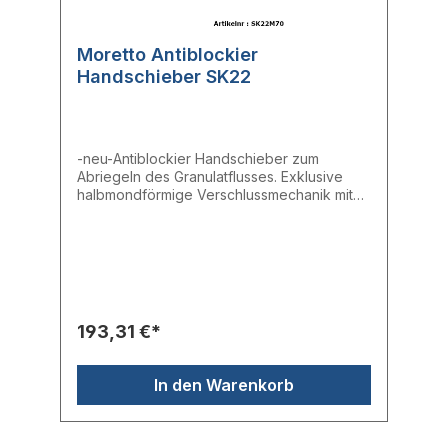
Moretto Antiblockier
Handschieber SK22
-neu-Antiblockier Handschieber zum
Abriegeln des Granulatflusses. Exklusive
halbmondförmige Verschlussmechanik mit
Klinge aus Edelstahl.- Auslassöffnung:
70mm- Platte: 220 x 220 mm- Flansch 100 x
100 mm
193,31 €*
In den Warenkorb