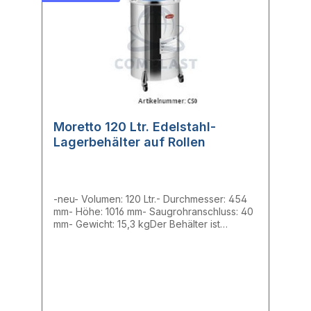
Moretto 120 Ltr. Edelstahl-
Lagerbehälter auf Rollen
-neu- Volumen: 120 Ltr.- Durchmesser: 454
mm- Höhe: 1016 mm- Saugrohranschluss: 40
mm- Gewicht: 15,3 kgDer Behälter ist
komplett aus Edelstahl AISI hergestellt, ist mit
einem Antistatik-Schutz und einem Deckel,
auf dem ein Fördergerät montiert werden
kann ausgestattet. Der Behälter kann
optional mit einem Spannring fest
verschlossen werden. Durch seine vier