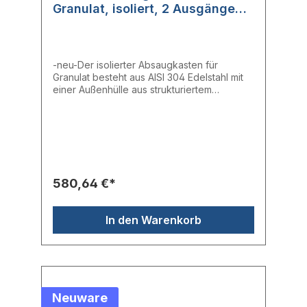
Granulat, isoliert, 2 Ausgänge
(AV2C30)
-neu-Der isolierter Absaugkasten für
Granulat besteht aus AISI 304 Edelstahl mit
einer Außenhülle aus strukturiertem
Aluminium und verfügt über eine
Reinigungsöffnung.- Absaugstellen: 2-
Saugrohr aus Edelstahl: ∅ 30 mm
580,64 €*
In den Warenkorb
Neuware