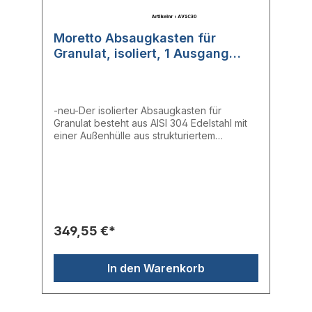
Moretto Absaugkasten für
Granulat, isoliert, 1 Ausgang
(AV1C30)
-neu-Der isolierter Absaugkasten für
Granulat besteht aus AISI 304 Edelstahl mit
einer Außenhülle aus strukturiertem
Aluminium und verfügt über eine
Reinigungsöffnung.- Absaugstellen: 1-
Saugrohr aus Edelstahl: ∅ 30 mm
349,55 €*
In den Warenkorb