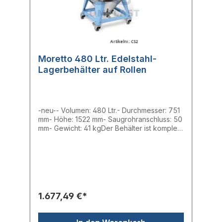
Moretto 480 Ltr. Edelstahl-
Lagerbehälter auf Rollen
-neu-- Volumen: 480 Ltr.- Durchmesser: 751
mm- Höhe: 1522 mm- Saugrohranschluss: 50
mm- Gewicht: 41 kgDer Behälter ist komplett
aus Edelstahl AISI hergestellt, ist mit einem
Antistatik-Schutz und einem Deckel, auf dem
ein Fördergerät montiert werden kann
ausgestattet. Der Behälter kann optional mit
einem Spannring fest verschlossen werden.
Durch seine vier Lenkrollen ist der
Lagerbehälter besonders einfach in der
1.677,49 €*
Handhabung. Im Lieferumfang ist ein
eistellbares Saugrohr vorhanden.