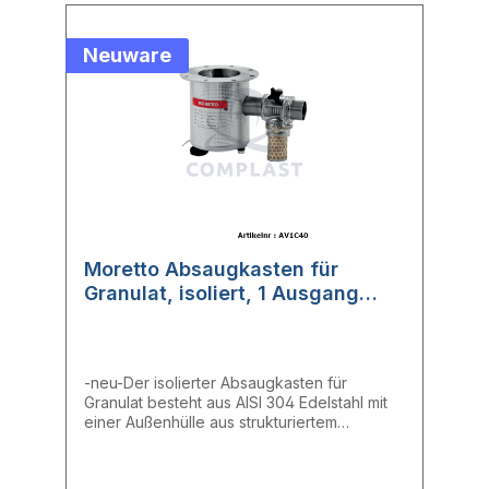
Neuware
Moretto Absaugkasten für
Granulat, isoliert, 1 Ausgang
(AV1C40)
-neu-Der isolierter Absaugkasten für
Granulat besteht aus AISI 304 Edelstahl mit
einer Außenhülle aus strukturiertem
Aluminium und verfügt über eine
Reinigungsöffnung.- Absaugstellen: 1-
Saugrohr aus Edelstahl: ∅ 40 mm