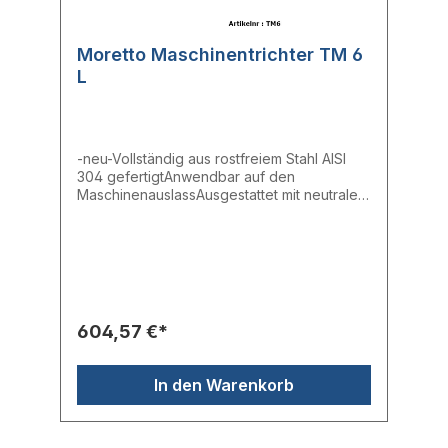
Moretto Maschinentrichter TM 6
L
-neu-Vollständig aus rostfreiem Stahl AISI
304 gefertigtAnwendbar auf den
MaschinenauslassAusgestattet mit neutraler
PlatteTrichter doppelt so groß wie der
BehälterAusgestattet mit Deckel mit
hermetischem Verschluss
604,57 €*
In den Warenkorb