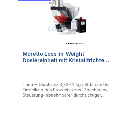
Verfahren und den eingesetzten
Schrittmotor ist der Genauigkeitsgrad des
Dosiergeräts auch bei niedriger
Dosiergeschwindigkeit garantiert. Das DPK
ist vibrationsresistent. Es ist eine direkte
Montage des Fördergeräts möglich. Mit Hilfe
der Touchscreen-Schnittschelle können
verschiedene Rezepte gespeichert und
leicht geändert werden.
Moretto Loss-in-Weight
Dosiereinheit mit Kristalltrichter
DPK8
- neu -- Durchsatz 0,33 - 2 kg / Std.- direkte
Einstellung des Prozentsatzes- Touch View-
Steuerung- abnehmbarer durchsichtiger
TrichterDas DPK ist ein kompaktes, präzises
Loss-in-Weight Dosiergerät, das sich
perfekt für die Dosierung kleiner Mengen
von Farbbatches oder Additiven in einem
Fluss von Rohmaterial eignet. Der DPK hat im
Vergleich zu anderen Systemen eine