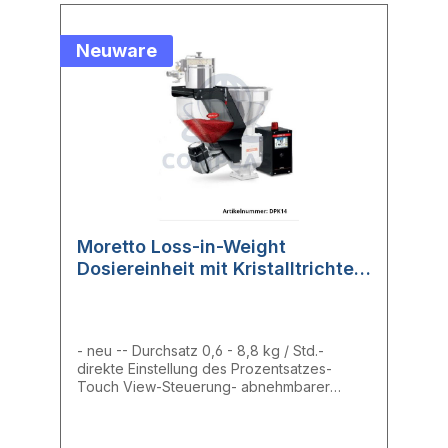
Neuware
Moretto Loss-in-Weight
Dosiereinheit mit Kristalltrichter
DPK14
- neu -- Durchsatz 0,6 - 8,8 kg / Std.-
direkte Einstellung des Prozentsatzes-
Touch View-Steuerung- abnehmbarer
durchsichtiger TrichterDas DPK ist ein
kompaktes, präzises Loss-in-Weight
Dosiergerät, das sich perfekt für die