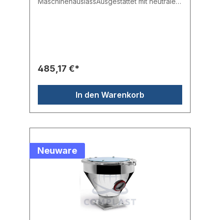
MaschinenauslassAusgestattet mit neutraler
PlatteTrichter doppelt so groß wie der
BehälterAusgestattet mit Deckel mit
hermetischem Verschluss
485,17 €*
In den Warenkorb
Neuware