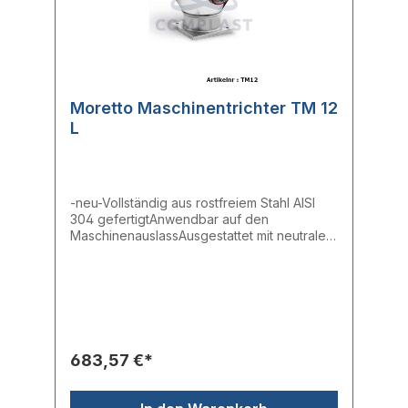
Moretto Maschinentrichter TM 12
L
-neu-Vollständig aus rostfreiem Stahl AISI
304 gefertigtAnwendbar auf den
MaschinenauslassAusgestattet mit neutraler
PlatteTrichter doppelt so groß wie der
BehälterAusgestattet mit Deckel mit
hermetischem Verschluss
683,57 €*