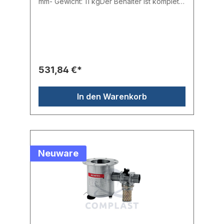
mm- Gewicht: 11 kgDer Behälter ist komplett
aus Edelstahl AISI hergestellt, ist mit einem
Antistatik-Schutz und einem Deckel, auf dem
ein Fördergerät montiert werden kann
ausgestattet. Der Behälter kann optional mit
einem Spannring fest verschlossen werden.
Durch seine vier Lenkrollen ist der
Lagerbehälter besonders einfach in der
531,84 €*
Handhabung. Im Lieferumfang ist ein
eistellbares Saugrohr vorhanden.
In den Warenkorb
Neuware