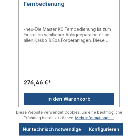
Fernbedienung
-neu-Die Master K0 Fernbedienung ist zum
Einstellen sämtlicher Anlagenparameter an
allen Kasko & Exa Förderanlagen. Diese
verfügt über ein LCD- Display mit
Hintergrundbeleuchtungen, eine Hilfe-
Funktion und direkter Auswahl der
gewünschten Funktion aus dem
Auswahlmenü.Verfügbare Sprachen:
Deutsch, Englisch, Italienisch, Französisch,
Spanisch, PortugiesischKabellänge: 1,2 m
276,46 €*
In den Warenkorb
Diese Website verwendet Cookies, um eine bestmögliche
Erfahrung bieten zu können.
Mehr Informationen ...
Nur technisch notwendige
Konfigurieren
Neuware