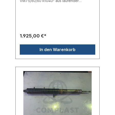
VM75/60/60 R1040- aus laufender
Maschine entnommen- voll
funktionsfähigEinlass: 18,04 mmMitte: 18,02
mmAuslass: 18,03 mmHubvolumen: 22,9
cm³Spritzdruck: 2593 barHersteller:
BattenfeldTyp: Ø 18 mm, IU60
vertikalErsatzteilnr.: 100WW548
1.925,00 €*
In den Warenkorb