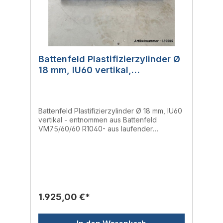
Battenfeld Plastifizierzylinder Ø
18 mm, IU60 vertikal,
100WW548
Battenfeld Plastifizierzylinder Ø 18 mm, IU60
vertikal - entnommen aus Battenfeld
VM75/60/60 R1040- aus laufender
Maschine entnommen- voll funktionsfähig
Einlass: 18,02 mmMitte: 18,02 mmAuslass:
18,03 mmHubvolumen: 22,9 cm³Spritzdruck:
2593 barHersteller: BattenfeldTyp: Ø 18 mm,
IU60 vertikalErsatzteilnr.: 100WW548
1.925,00 €*