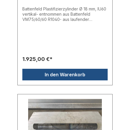
Battenfeld Plastifizierzylinder Ø 18 mm, IU60
vertikal- entnommen aus Battenfeld
VM75/60/60 R1040- aus laufender
Maschine entnommen- voll
funktionsfähigEinlass: 18,03 mmMitte: 18,01
mmAuslass: 18,02 mmHubvolumen: 22,9
cm³Spritzdruck: 2593 barHersteller:
BattenfeldTyp: Ø 18 mm, IU60
vertikalErsatzteilnr.: 100WW548
1.925,00 €*
In den Warenkorb