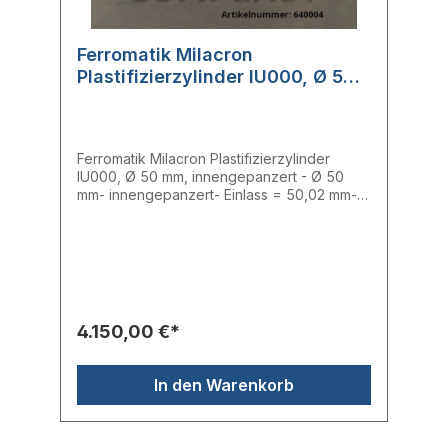
Ferromatik Milacron
Plastifizierzylinder IU000, Ø 50
mm, innengepanzert / 10025392
Ferromatik Milacron Plastifizierzylinder
IU000, Ø 50 mm, innengepanzert - Ø 50
mm- innengepanzert- Einlass = 50,02 mm-
Mitte = 50,01 mm- Auslass = 50,01 mm- aus
laufender Maschine entnommen- voll
funktionsfähig Hersteller: Ferromatik
MilacronTyp: IU1000Ersatzteilnummer:
10025392
4.150,00 €*
In den Warenkorb