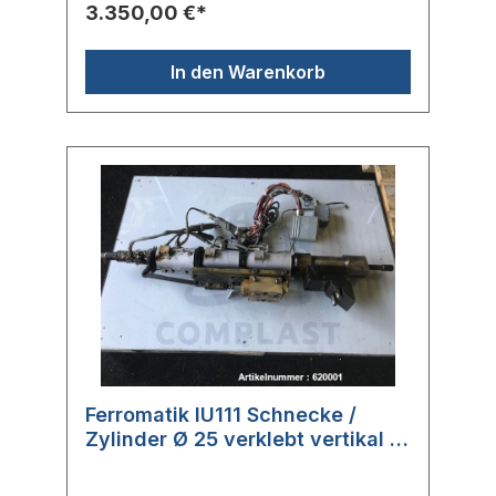
86141066
3.350,00 €*
In den Warenkorb
Ferromatik IU111 Schnecke /
Zylinder Ø 25 verklebt vertikal /
10046572, 10058506