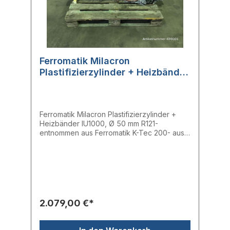
Ferromatik Milacron
Plastifizierzylinder + Heizbänder
IU1000, Ø 50 mm R121
Ferromatik Milacron Plastifizierzylinder +
Heizbänder IU1000, Ø 50 mm R121-
entnommen aus Ferromatik K-Tec 200- aus
laufender Maschine entnommen- voll
funktionsfähigHersteller: Ferromatik
MilacronTyp: IU1000
2.079,00 €*