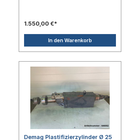
mm Hersteller: DemagTyp: IU430Ersatzteilnr.:
86900766
1.550,00 €*
In den Warenkorb
Demag Plastifizierzylinder Ø 25