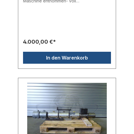
Maschine entnommen- voll
funktionsfähigEinlass: 50,04 mmMitte: 50,02
mmAuslass: 50,01 mmGesamtlänge: 166,00
cmHersteller: Ferromatik MilacronTyp:
IU970Ersaztteilnr.. 10115261
4.000,00 €*
In den Warenkorb