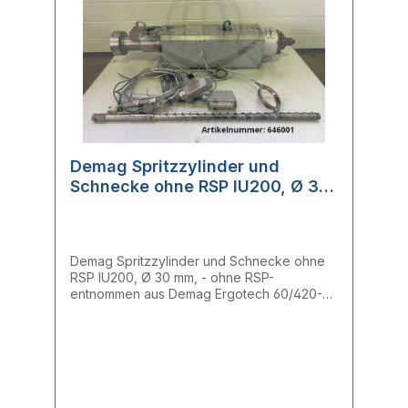
Demag Spritzzylinder und
Schnecke ohne RSP IU200, Ø 30
mm, 86141066
Demag Spritzzylinder und Schnecke ohne
RSP IU200, Ø 30 mm, - ohne RSP-
entnommen aus Demag Ergotech 60/420-
200 concept- entnommen aus laufender
Maschine- voll funktionsfähig Zylinder:-
Einlass: 30,05 mm- Mitte: 30,05 mm- Auslass:
30,08 mm Schnecke:- Einlass: 29,65 mm-
Mitte: 29,75 mm- Auslass: 29,75 mm
Hersteller: DemagTyp: IU200Ersatzteilnr.: