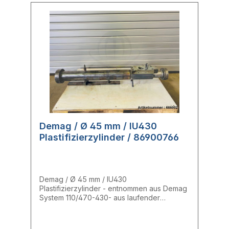
Demag / Ø 45 mm / IU430
Plastifizierzylinder / 86900766
Demag / Ø 45 mm / IU430
Plastifizierzylinder - entnommen aus Demag
System 110/470-430- aus laufender
Maschine entnommen- voll funktionsfähig -
Ø 45 mm- Gesamtlänge: 126,5 cm- Einlass:
45,04 mm- Mitte: 45,02 mm- Auslass: 45,02