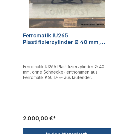
Ferromatik IU265
Plastifizierzylinder Ø 40 mm,
ohne Schnecke
Ferromatik IU265 Plastifizierzylinder Ø 40
mm, ohne Schnecke- entnommen aus
Ferromatik K60 D-E- aus laufender
Maschine entnommen- voll funktionsfähig-
IU265- Ø 40 mmSchneckeEinlass: 40,02
mmMitte: 40,03 mmAuslass: 40,10
mmGesamtlänge: 101,09 cmHersteller:
Ferromatik MilacronTyp: IU265
2.000,00 €*