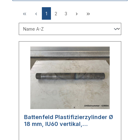
1
2
3
Battenfeld Plastifizierzylinder Ø
18 mm, IU60 vertikal,
100WW548