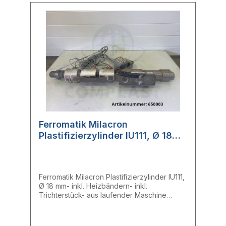
Ferromatik Milacron
Plastifizierzylinder IU111, Ø 18
mm, inkl. Heizbändern und
Trichterstück
Ferromatik Milacron Plastifizierzylinder IU111,
Ø 18 mm- inkl. Heizbändern- inkl.
Trichterstück- aus laufender Maschine
entnommen- voll funktionsfähig- Einlass:
18,07 mm- Mitte: 18,14 mm- Auslass: 18,08
mm- Gesamtlänge: 79,00 cmHersteller: