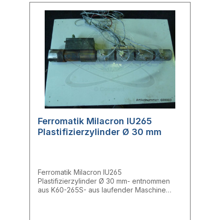
Ferromatik Milacron IU265
Plastifizierzylinder Ø 30 mm
Ferromatik Milacron IU265
Plastifizierzylinder Ø 30 mm- entnommen
aus K60-265S- aus laufender Maschine
entnommen- voll funktionsfähig- E: 30,08
mm A: 30,07 mm- inkl. Heizbändern und
TrichterstückHersteller: Ferromatik