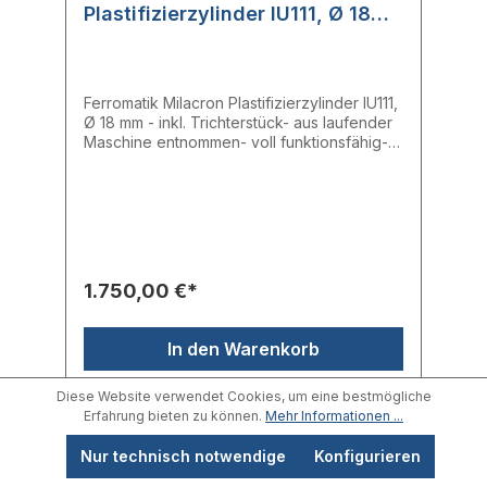
Plastifizierzylinder IU111, Ø 18
mm, inkl. Trichterstück
Ferromatik Milacron Plastifizierzylinder IU111,
Ø 18 mm - inkl. Trichterstück- aus laufender
Maschine entnommen- voll funktionsfähig-
Einlass: 18,05 mm- Mitte: 18,02 mm- Auslass:
18,04 mm- Gesamtlänge: 78,50 cm
Hersteller: FerromatikTyp: IU111
1.750,00 €*
In den Warenkorb
Diese Website verwendet Cookies, um eine bestmögliche
Erfahrung bieten zu können.
Mehr Informationen ...
Nur technisch notwendige
Konfigurieren