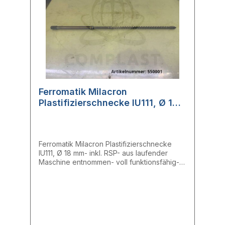
Ferromatik Milacron
Plastifizierschnecke IU111, Ø 18
mm, inkl. RSP
Ferromatik Milacron Plastifizierschnecke
IU111, Ø 18 mm- inkl. RSP- aus laufender
Maschine entnommen- voll funktionsfähig-
Einlass: 17,81 mm- Mitte: 17,82 mm- Auslass:
17,73 mm- RSP: 17,96 mm- Gesamtlänge:
78,50 cmHersteller: FerromatikTyp: IU111