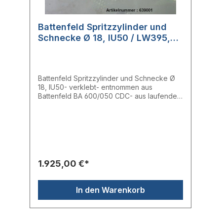
Battenfeld Spritzzylinder und
Schnecke Ø 18, IU50 / LW395,
LZ235 - verklebt
Battenfeld Spritzzylinder und Schnecke Ø
18, IU50- verklebt- entnommen aus
Battenfeld BA 600/050 CDC- aus laufender
Maschine entnommen- voll
funktionsfähigHersteller: BattenfeldTyp:
IU50Ersatzteil-Nr.: Schnecke LW395,
Zylinder LZ235
1.925,00 €*
In den Warenkorb