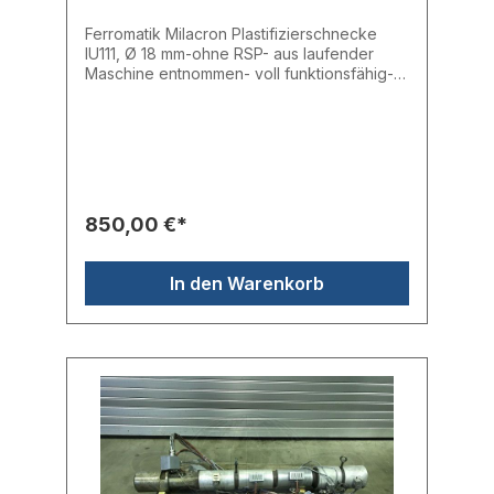
Ferromatik Milacron Plastifizierschnecke
IU111, Ø 18 mm-ohne RSP- aus laufender
Maschine entnommen- voll funktionsfähig-
Einlass: 17,78 mm- Mitte: 17,82 mm- Auslass:
17,75 mm-ohne RSP- Gesamtlänge: 79,00
cmHersteller: FerromatikTyp: IU111
850,00 €*
In den Warenkorb