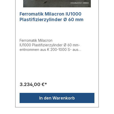
Ferromatik Milacron IU1000
Plastifizierzylinder Ø 60 mm
Ferromatik Milacron
IU1000 Plastifizierzylinder Ø 60 mm-
entnommen aus K 200-1000 S- aus
laufender Maschine entnommen- voll
funktionsfähig- E: 60,02 mm A: 60,03
mm- inkl. Heizbändern und
TrichterstückHersteller: Ferromatik
MilacronTyp: IU1000
3.234,00 €*
In den Warenkorb