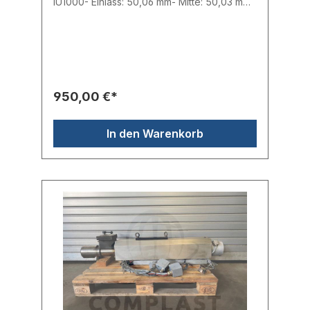
IU1000- Einlass: 50,06 mm- Mitte: 50,03 mm-
Auslass: 50,05 mm- Gesamtlänge: 148 mm-
aus laufender Maschine entnommen-
entnommen aus K-Tec 350 3 F- voll
funktionsfähigHersteller: Ferromatik Milacron
950,00 €*
In den Warenkorb