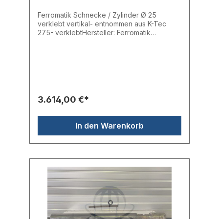
Ferromatik Schnecke / Zylinder Ø 25
verklebt vertikal- entnommen aus K-Tec
275- verklebtHersteller: Ferromatik
MilacronTyp: IU111Ersatzteilnr.: Schnecke:
10046572, Zylinder: 10058506
3.614,00 €*
In den Warenkorb