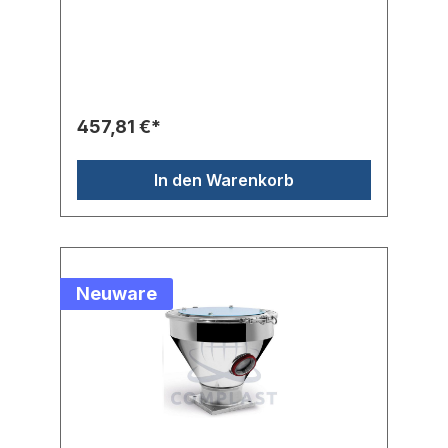
PlatteTrichter doppelt so groß wie der
BehälterAusgestattet mit Deckel mit
hermetischem Verschluss
457,81 €*
In den Warenkorb
Neuware