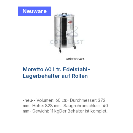
Neuware
Moretto 60 Ltr. Edelstahl-
Lagerbehälter auf Rollen
-neu-- Volumen: 60 Ltr.- Durchmesser: 372
mm- Höhe: 828 mm- Saugrohranschluss: 40
mm- Gewicht: 11 kgDer Behälter ist komplett
aus Edelstahl AISI hergestellt, ist mit einem
Antistatik-Schutz und einem Deckel, auf dem
ein Fördergerät montiert werden kann
ausgestattet. Der Behälter kann optional mit