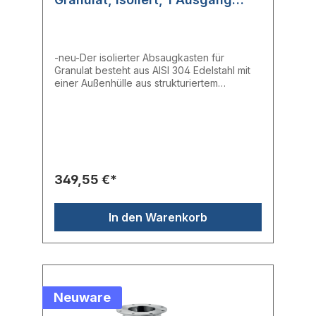
(AV1C30)
-neu-Der isolierter Absaugkasten für
Granulat besteht aus AISI 304 Edelstahl mit
einer Außenhülle aus strukturiertem
Aluminium und verfügt über eine
Reinigungsöffnung.- Absaugstellen: 1-
Saugrohr aus Edelstahl: ∅ 30 mm
349,55 €*
In den Warenkorb
Neuware