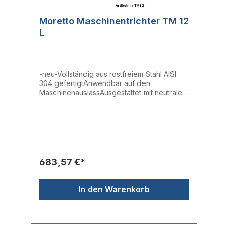
Moretto Maschinentrichter TM 12
L
-neu-Vollständig aus rostfreiem Stahl AISI
304 gefertigtAnwendbar auf den
MaschinenauslassAusgestattet mit neutraler
PlatteTrichter doppelt so groß wie der
BehälterAusgestattet mit Deckel mit
hermetischem Verschluss
683,57 €*
In den Warenkorb