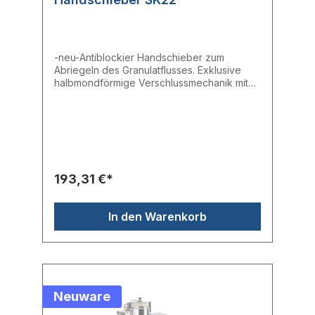
-neu-Antiblockier Handschieber zum
Abriegeln des Granulatflusses. Exklusive
halbmondförmige Verschlussmechanik mit
Klinge aus Edelstahl.- Auslassöffnung:
70mm- Platte: 220 x 220 mm- Flansch 100 x
100 mm
193,31 €*
In den Warenkorb
Neuware