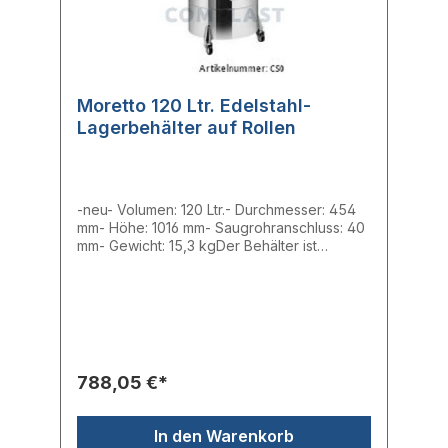
Moretto 120 Ltr. Edelstahl-
Lagerbehälter auf Rollen
-neu- Volumen: 120 Ltr.- Durchmesser: 454
mm- Höhe: 1016 mm- Saugrohranschluss: 40
mm- Gewicht: 15,3 kgDer Behälter ist
komplett aus Edelstahl AISI hergestellt, ist mit
einem Antistatik-Schutz und einem Deckel,
auf dem ein Fördergerät montiert werden
kann ausgestattet. Der Behälter kann
optional mit einem Spannring fest
verschlossen werden. Durch seine vier
Lenkrollen ist der Lagerbehälter besonders
788,05 €*
einfach in der Handhabung. Im Lieferumfang
ist ein eistellbares Saugrohr vorhanden.
In den Warenkorb