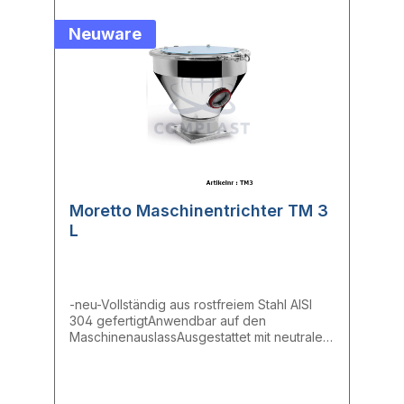
Neuware
Moretto Maschinentrichter TM 3
L
-neu-Vollständig aus rostfreiem Stahl AISI
304 gefertigtAnwendbar auf den
MaschinenauslassAusgestattet mit neutraler
PlatteTrichter doppelt so groß wie der
BehälterAusgestattet mit Deckel mit
hermetischem Verschluss