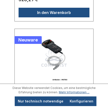
In den Warenkorb
Neuware
Moretto Master K0
Diese Website verwendet Cookies, um eine bestmögliche
Fernbedienung
Erfahrung bieten zu können.
Mehr Informationen ...
Nur technisch notwendige
Konfigurieren