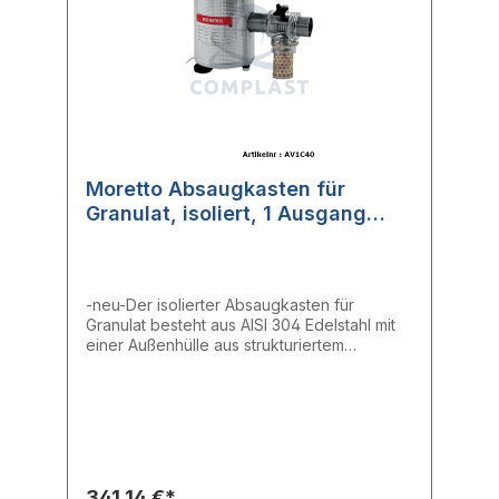
Moretto Absaugkasten für
Granulat, isoliert, 1 Ausgang
(AV1C40)
-neu-Der isolierter Absaugkasten für
Granulat besteht aus AISI 304 Edelstahl mit
einer Außenhülle aus strukturiertem
Aluminium und verfügt über eine
Reinigungsöffnung.- Absaugstellen: 1-
Saugrohr aus Edelstahl: ∅ 40 mm
341,14 €*