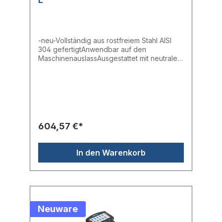
-neu-Vollständig aus rostfreiem Stahl AISI
304 gefertigtAnwendbar auf den
MaschinenauslassAusgestattet mit neutraler
PlatteTrichter doppelt so groß wie der
BehälterAusgestattet mit Deckel mit
hermetischem Verschluss
604,57 €*
In den Warenkorb
Neuware