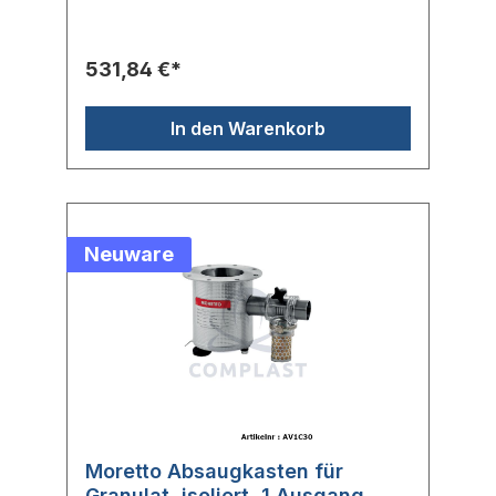
einem Spannring fest verschlossen werden.
Durch seine vier Lenkrollen ist der
Lagerbehälter besonders einfach in der
531,84 €*
Handhabung. Im Lieferumfang ist ein
eistellbares Saugrohr vorhanden.
In den Warenkorb
Neuware
Moretto Absaugkasten für
Granulat, isoliert, 1 Ausgang