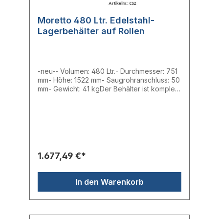
Moretto 480 Ltr. Edelstahl-
Lagerbehälter auf Rollen
-neu-- Volumen: 480 Ltr.- Durchmesser: 751
mm- Höhe: 1522 mm- Saugrohranschluss: 50
mm- Gewicht: 41 kgDer Behälter ist komplett
aus Edelstahl AISI hergestellt, ist mit einem
Antistatik-Schutz und einem Deckel, auf dem
ein Fördergerät montiert werden kann
ausgestattet. Der Behälter kann optional mit
einem Spannring fest verschlossen werden.
Durch seine vier Lenkrollen ist der
Lagerbehälter besonders einfach in der
1.677,49 €*
Handhabung. Im Lieferumfang ist ein
eistellbares Saugrohr vorhanden.
In den Warenkorb