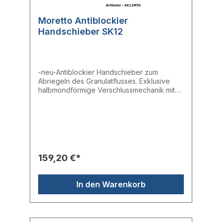
Moretto Antiblockier
Handschieber SK12
-neu-Antiblockier Handschieber zum
Abriegeln des Granulatflusses. Exklusive
halbmondförmige Verschlussmechanik mit
Klinge aus Edelstahl.- Auslassöffnung:
50mm- Platte: 120 x 120 mm- Flansch 100 x
100 mm
159,20 €*
In den Warenkorb