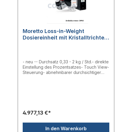
ist vibrationsresistent. Es ist eine direkte
Montage des Fördergeräts möglich. Mit Hilfe
der Touchscreen-Schnittschelle können
verschiedene Rezepte gespeichert und
leicht geändert werden.
Moretto Loss-in-Weight
Dosiereinheit mit Kristalltrichter
DPK8
- neu -- Durchsatz 0,33 - 2 kg / Std.- direkte
Einstellung des Prozentsatzes- Touch View-
Steuerung- abnehmbarer durchsichtiger
TrichterDas DPK ist ein kompaktes, präzises
Loss-in-Weight Dosiergerät, das sich
perfekt für die Dosierung kleiner Mengen
von Farbbatches oder Additiven in einem
Fluss von Rohmaterial eignet. Der DPK hat im
Vergleich zu anderen Systemen eine
deutlich höhere Präzision, da nur der
4.977,13 €*
Batchtrichter gewogen wird.Der
Materialtrichter ist aus transparenten
stoßfesten Acrylmaterial und frei von
In den Warenkorb
elektrostatischer Aufladung. Das Additiv