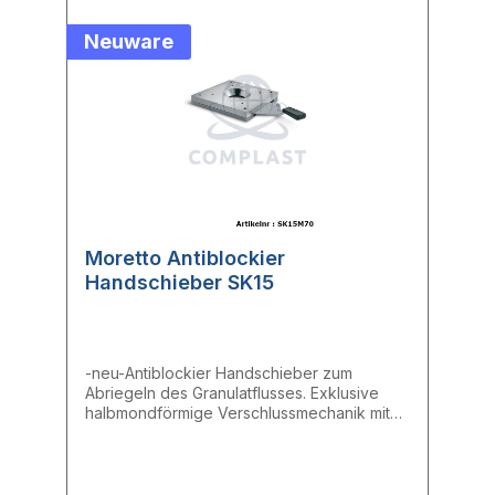
Neuware
Moretto Antiblockier
Handschieber SK15
-neu-Antiblockier Handschieber zum
Abriegeln des Granulatflusses. Exklusive
halbmondförmige Verschlussmechanik mit
Klinge aus Edelstahl.- Auslassöffnung:
70mm- Platte: 150 x 150 mm- Flansch 100 x
100 mm