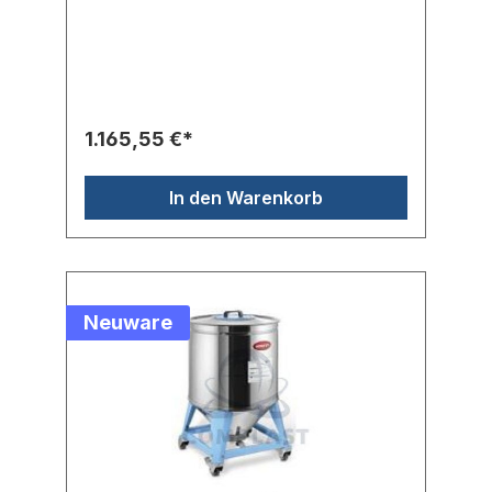
aus Edelstahl AISI hergestellt, ist mit einem
Antistatik-Schutz und einem Deckel, auf dem
ein Fördergerät montiert werden kann
ausgestattet. Der Behälter kann optional mit
einem Spannring fest verschlossen werden.
Durch seine vier Lenkrollen ist der
Lagerbehälter besonders einfach in der
1.165,55 €*
Handhabung. Im Lieferumfang ist ein
eistellbares Saugrohr vorhanden.
In den Warenkorb
Neuware