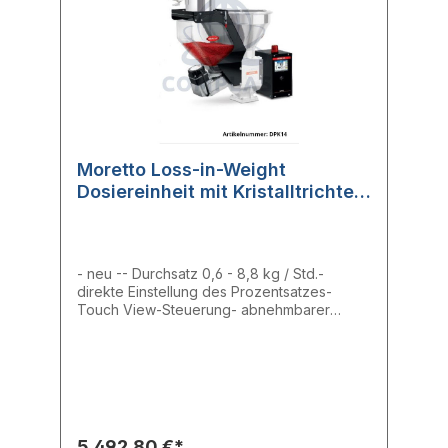
Moretto Loss-in-Weight
Dosiereinheit mit Kristalltrichter
DPK14
- neu -- Durchsatz 0,6 - 8,8 kg / Std.-
direkte Einstellung des Prozentsatzes-
Touch View-Steuerung- abnehmbarer
durchsichtiger TrichterDas DPK ist ein
kompaktes, präzises Loss-in-Weight
Dosiergerät, das sich perfekt für die
Dosierung kleiner Mengen von Farbbatches
oder Additiven in einem Fluss von
Rohmaterial eignet. Der DPK hat im
Vergleich zu anderen Systemen eine
5.492,80 €*