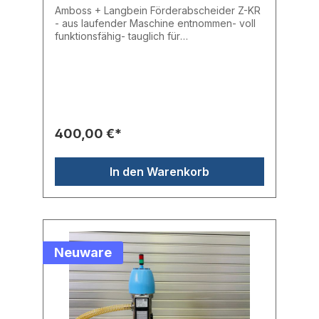
Amboss + Langbein Förderabscheider Z-KR
- aus laufender Maschine entnommen- voll
funktionsfähig- tauglich für
Reinraumbedingungen- ideal für
medizinische Anwendungen- patentierter
Materialverschluss- filterlose Entstaubung-
ideal für rieselfähige, freifließende
Schüttgüter Fördergerät aus VA-Edelstahl
für Kleinmengenin der Größe 0,8
LiterBevorratung auf der
400,00 €*
Spritzgießmaschine: 150 - 400 g Technische
Daten:Durchmesser: 100 mmHöhe: ca. 350
mmInhalt: 0,8 lArbeitsweise:
In den Warenkorb
KonusFörderleistung: max. 25 kg/h
Hersteller: Amboss + LangbeinTyp: Z-
KRHerstellernr.: Z-KR
Neuware