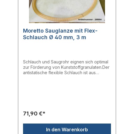
Moretto Sauglanze mit Flex-
Schlauch Ø 40 mm, 3 m
Schlauch und Saugrohr eignen sich optimal
zur Förderung von Kunststoffgranulaten.Der
antistatische flexible Schlauch ist aus
ungiftigem PU-Material gefertigt, das
Saugrohr ist aus AISI 304 Edelstahl
hergestellt. - neu- Schlauchlänge: 3 m-
Saugrohr: 85 cm- Durchmesser: 40 mm
71,90 €*
In den Warenkorb