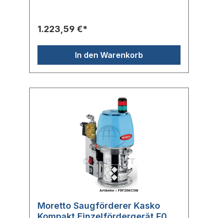
Steuerung ist unter einer schützenden
Edelstahlabdeckung verbaut und überwacht
alle Vorgänge. Fehler werden mit Hilfe der
1.223,59 €*
gut sichtbaren Alarmleuchte angezeigt. Zur
Beimischung von Mahlgut kann ein
Proportionalventil direkt angeschlossen
In den Warenkorb
werden. Mit der optional erhältlichen Master
K Fernbedienung können alle Parameter
schnell und einfach eingestellt werden.
Moretto Saugförderer Kasko
Kompakt Einzelfördergerät F0