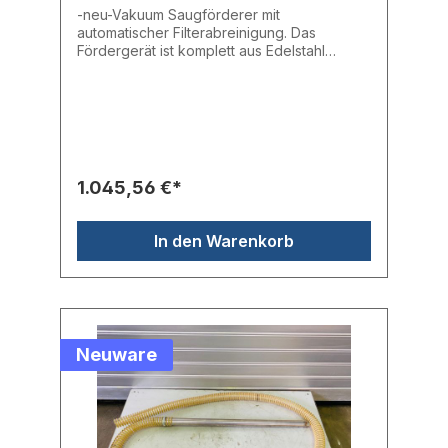
-neu-Vakuum Saugförderer mit
automatischer Filterabreinigung. Das
Fördergerät ist komplett aus Edelstahl
hergestellt. Die Auslaufklappe ist mit einer
Lippendichtung versehen. Das zweistufige
Gebläse garantiert eine lange Lebensdauer
des Gerätes. Die SMD basierende
Steuerung ist unter einer schützenden
Edelstahlabdeckung verbaut und überwacht
alle Vorgänge. Fehler werden mit Hilfe der
1.045,56 €*
gut sichtbaren Alarmleuchte angezeigt. Zur
Beimischung von Mahlgut kann ein
Proportionalventil direkt angeschlossen
In den Warenkorb
werden. Mit der optional erhältlichen Master
K Fernbedienung können alle Parameter
schnell und einfach eingestellt werden.
Neuware