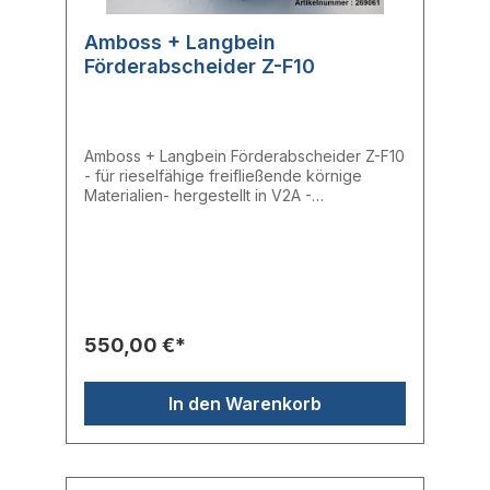
Amboss + Langbein
Förderabscheider Z-F10
Amboss + Langbein Förderabscheider Z-F10
- für rieselfähige freifließende körnige
Materialien- hergestellt in V2A -
reinraumtauglich- filterlos- filterbehaftet,
passen für jede Anforderung-
selbsteinstellend- Bevorratung zwischen 0,2
kg bis 20 kg an der Maschine Technische
Daten:Durchmesser: 300 mmHöhe: ca. 550
mmInhalt: 10 lFörderleistung: max. 300 kg/h
Hersteller: Amboss + LangbeinTyp: Z-F
550,00 €*
BaureiheHerstellernr.: Z-F10
In den Warenkorb