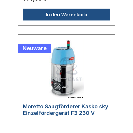
gut sichtbaren Alarmleuchte angezeigt. Zur
Beimischung von Mahlgut kann ein
Proportionalventil direkt angeschlossen
In den Warenkorb
werden. Mit der optional erhältlichen Master
K Fernbedienung können alle Parameter
schnell und einfach eingestellt werden.
Neuware
Moretto Saugförderer Kasko sky
Einzelfördergerät F3 230 V