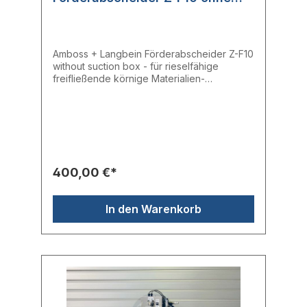
Absaugkasten
Amboss + Langbein Förderabscheider Z-F10
without suction box - für rieselfähige
freifließende körnige Materialien-
hergestellt in V2A - reinraumtauglich-
filterlos- filterbehaftet, passen für jede
Anforderung- selbsteinstellend-
Bevorratung zwischen 0,2 kg bis 20 kg an
der Maschine Technische
Daten:Durchmesser: 300 mmHöhe: ca. 550
mmInhalt: 10 lFörderleistung: max. 300 kg/h
400,00 €*
Hersteller: Amboss + LangbeinTyp: Z-F
BaureiheHerstellernr.: Z-F10
In den Warenkorb