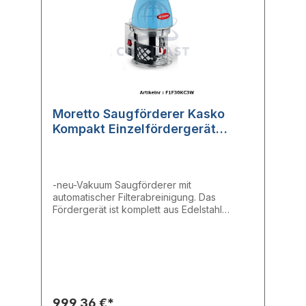
Moretto Saugförderer Kasko
Kompakt Einzelfördergerät
F1230 V
-neu-Vakuum Saugförderer mit
automatischer Filterabreinigung. Das
Fördergerät ist komplett aus Edelstahl
hergestellt. Die Auslaufklappe ist mit einer
Lippendichtung versehen. Das zweistufige
Gebläse garantiert eine lange Lebensdauer
des Gerätes. Die SMD basierende
Steuerung ist unter einer schützenden
Edelstahlabdeckung verbaut und überwacht
alle Vorgänge. Fehler werden mit Hilfe der
999,36 €*