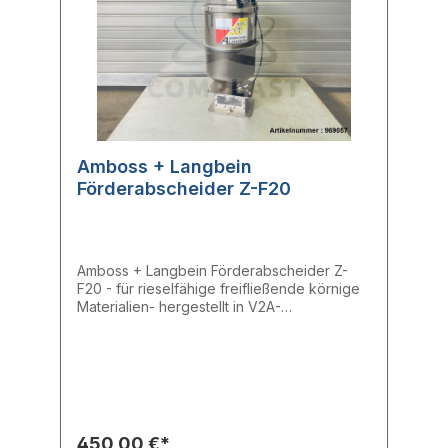
Amboss + Langbein
Förderabscheider Z-F20
Amboss + Langbein Förderabscheider Z-
F20 - für rieselfähige freifließende körnige
Materialien- hergestellt in V2A-
reinraumtauglich- filterlos- filterbehaftet,
passen für jede Anforderung-
selbsteinstellend- Bevorratung zwischen 0,2
kg bis 20 kg an der Maschine Technische
Daten:Durchmesser: 300 mmHöhe: ca. 750
mmInhalt: 20 lFörderleistung: max. 650 kg/h
Hersteller: Amboss + LangbeinTyp: Z-F
450,00 €*