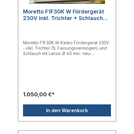
Moretto F1F30K W Fördergerät
230V inkl. Trichter + Schlauch
und Lanze
Moretto F1F30K W Kasko Fördergerät 230V
- inkl. Trichter (1L Fassungsvermögen) und
Schlauch mit Lanze Ø 40 mm- neu-
einphasiges Fördergerät- sehr leise < 76
dB- 1 dm³ Kapazität- 30 kg/h Durchsatz Die
einphasigen Fördergeräte sind eine
zuverlässige Lösung für die
Materialförderung direkt an der Maschine.
Sie sind mit einer kraftvollen 2-Stufen-
Turbine und automatischer Filterreinigung
1.050,00 €*
ausgestattet. Sie sind, dank der
Edelstahlkonstruktion langfristig zuverlässig
und für die Anwendung mit einem
In den Warenkorb
Proportionalventil vorbereitet. Hersteller:
MorettoTyp: KaskoHerstellernr.: F1F30K W