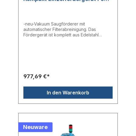
230 V
-neu-Vakuum Saugförderer mit
automatischer Filterabreinigung. Das
Fördergerät ist komplett aus Edelstahl
hergestellt. Die Auslaufklappe ist mit einer
Lippendichtung versehen. Das zweistufige
Gebläse garantiert eine lange Lebensdauer
des Gerätes. Die SMD basierende
Steuerung ist unter einer schützenden
Edelstahlabdeckung verbaut und überwacht
alle Vorgänge. Fehler werden mit Hilfe der
977,69 €*
gut sichtbaren Alarmleuchte angezeigt. Zur
Beimischung von Mahlgut kann ein
Proportionalventil direkt angeschlossen
In den Warenkorb
werden. Mit der optional erhältlichen Master
K Fernbedienung können alle Parameter
schnell und einfach eingestellt werden.
Neuware