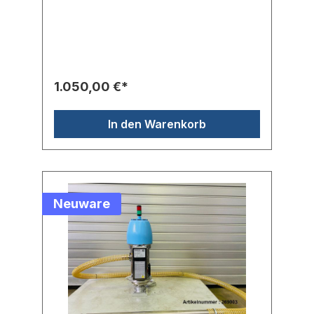
einphasiges Fördergerät- sehr leise < 76
dB- 1 dm³ Kapazität- 30 kg/h Durchsatz Die
einphasigen Fördergeräte sind eine
zuverlässige Lösung für die
Materialförderung direkt an der Maschine.
Sie sind mit einer kraftvollen 2-Stufen-
Turbine und automatischer Filterreinigung
1.050,00 €*
ausgestattet. Sie sind, dank der
Edelstahlkonstruktion langfristig zuverlässig
und für die Anwendung mit einem
In den Warenkorb
Proportionalventil vorbereitet. Hersteller:
MorettoTyp: KaskoHerstellernr.: F1F30K W
Neuware