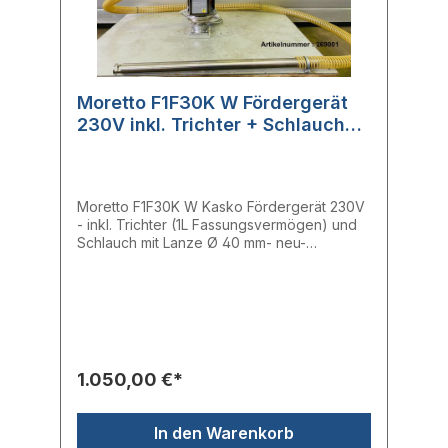
Moretto F1F30K W Fördergerät
230V inkl. Trichter + Schlauch
und Lanze
Moretto F1F30K W Kasko Fördergerät 230V
- inkl. Trichter (1L Fassungsvermögen) und
Schlauch mit Lanze Ø 40 mm- neu-
einphasiges Fördergerät- sehr leise < 76
dB- 1 dm³ Kapazität- 30 kg/h Durchsatz Die
einphasigen Fördergeräte sind eine
zuverlässige Lösung für die
Materialförderung direkt an der Maschine.
Sie sind mit einer kraftvollen 2-Stufen-
Turbine und automatischer Filterreinigung
1.050,00 €*
ausgestattet. Sie sind, dank der
Edelstahlkonstruktion langfristig zuverlässig
und für die Anwendung mit einem
In den Warenkorb
Proportionalventil vorbereitet. Hersteller: