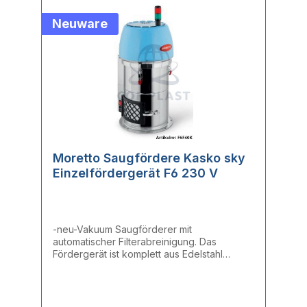
Neuware
Moretto Saugfördere Kasko sky
Einzelfördergerät F6 230 V
-neu-Vakuum Saugförderer mit
automatischer Filterabreinigung. Das
Fördergerät ist komplett aus Edelstahl
hergestellt. Die Auslaufklappe ist mit einer
Lippendichtung versehen. Das zweistufige
Gebläse garantiert eine lange Lebensdauer
des Gerätes. Die SMD basierende