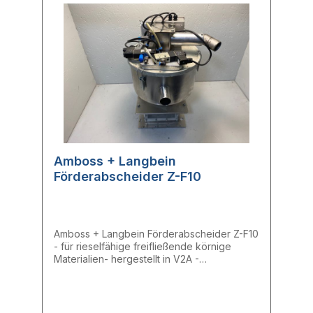
Amboss + Langbein
Förderabscheider Z-F10
Amboss + Langbein Förderabscheider Z-F10
- für rieselfähige freifließende körnige
Materialien- hergestellt in V2A -
reinraumtauglich- filterlos- filterbehaftet,
passen für jede Anforderung-
selbsteinstellend- Bevorratung zwischen 0,2
kg bis 20 kg an der Maschine Technische