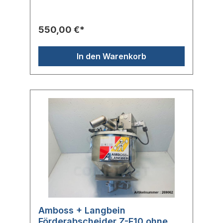
Daten:Durchmesser: 300 mmHöhe: ca. 550
mmInhalt: 10 lFörderleistung: max. 300 kg/h
Hersteller: Amboss + LangbeinTyp: Z-F
550,00 €*
BaureiheHerstellernr.: Z-F10
In den Warenkorb
Amboss + Langbein
Förderabscheider Z-F10 ohne