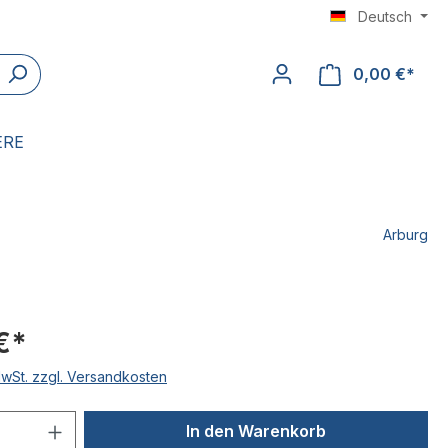
Deutsch
0,00 €*
ERE
Arburg
€*
MwSt. zzgl. Versandkosten
 Anzahl: Gib den gewünschten Wert ein 
In den Warenkorb