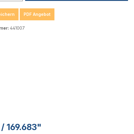
eichern
PDF Angebot
mer:
441007
 169.683"