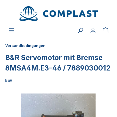
alt springen
Versandbedingungen
B&R Servomotor mit Bremse
8MSA4M.E3-46 / 7889030012
B&R
Bildergalerie überspringen