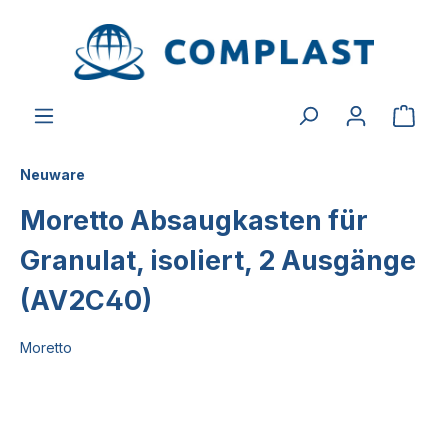
alt springen
Neuware
Moretto Absaugkasten für
Granulat, isoliert, 2 Ausgänge
(AV2C40)
Moretto
Bildergalerie überspringen