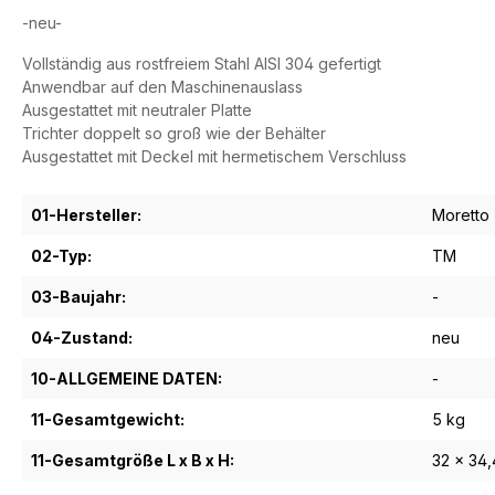
-neu-
Vollständig aus rostfreiem Stahl AISI 304 gefertigt
Anwendbar auf den Maschinenauslass
Ausgestattet mit neutraler Platte
Trichter doppelt so groß wie der Behälter
Ausgestattet mit Deckel mit hermetischem Verschluss
01-Hersteller:
Moretto
02-Typ:
TM
03-Baujahr:
-
04-Zustand:
neu
10-ALLGEMEINE DATEN:
-
11-Gesamtgewicht:
5 kg
11-Gesamtgröße L x B x H:
32 x 34,