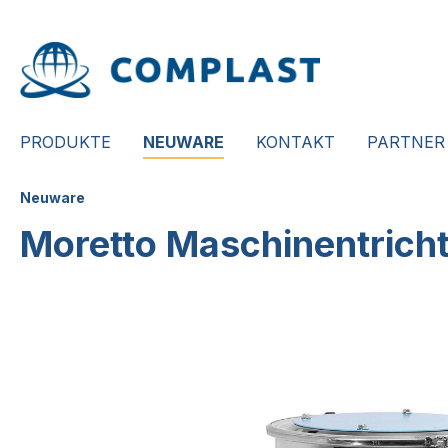
springen
Zur Hauptnavigation springen
PRODUKTE
NEUWARE
KONTAKT
PARTNER
Neuware
Moretto Maschinentricht
Bildergalerie überspringen