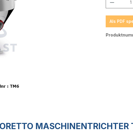
Produkt
Als PDF sp
Produktnum
RETTO MASCHINENTRICHTER T